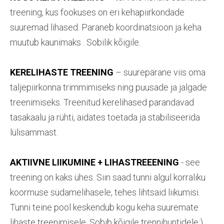
treening, kus fookuses on eri kehapiirkondade
suuremad lihased. Paraneb koordinatsioon ja keha
muutub kaunimaks . Sobilik kõigile.
KERELIHASTE TREENING
– suurepärane viis oma
taljepiirkonna trimmimiseks ning puusade ja jalgade
treenimiseks. Treenitud kerelihased parandavad
tasakaalu ja rühti, aidates toetada ja stabiliseerida
lülisammast.
AKTIIVNE LIIKUMINE + LIHASTREEENING
- see
treening on kaks ühes. Siin saad tunni algul korraliku
koormuse südamelihasele, tehes lihtsaid liikumisi.
Tunni teine pool keskendub kogu keha suuremate
lihaste treenimisele. Sobib kõigile trennihuntidele:)