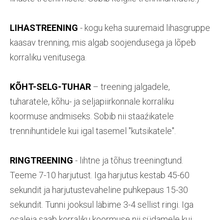
LIHASTREENING
- kogu keha suuremaid lihasgruppe
kaasav trenning, mis algab soojendusega ja lõpeb
korraliku venitusega.
KÕHT-SELG-TUHAR
– treening jalgadele,
tuharatele, kõhu- ja seljapiirkonnale korraliku
koormuse andmiseks. Sobib nii staaźikatele
trennihuntidele kui igal tasemel "kutsikatele".
RINGTREENING
- lihtne ja tõhus treeningtund.
Teeme 7-10 harjutust. Iga harjutus kestab 45-60
sekundit ja harjutustevaheline puhkepaus 15-30
sekundit. Tunni jooksul läbime 3-4 sellist ringi. Iga
osaleja saab korraliku koormuse nii südamele kui