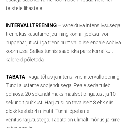
teistele lihastele
INTERVALLTREENING
– vahelduva intensiivsusega
trenn, kus kasutame jõu- ning kõnni-, jooksu- või
hüppeharjutusi. Iga trennihunt valib ise endale sobiva
koormuse. Selles tunnis saab ikka päris korralikult
kaloreid põletada.
TABATA
- väga tõhus ja intensiivne intervalltreening.
Tundi alustame soojendusega. Peale seda tuleb
põhiosa: 20 sekundit maksimaalset pingutust ja 10
sekundit puhkust. Harjutusi on tavaliselt 8 ehk siis 1
plokk kestab 4 minutit. Tunni lõpetame
venitusharjutustega. Tabata on ülimalt mõnus ja kiire