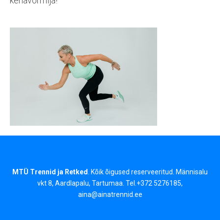
kehavormija!
MTÜ Trennid ja Retked
. Kõik õigused reserveeritud. Männisalu
vkt 8, Aardlapalu, Tartumaa. Tel.+372 5276185,
aina@ainatrennid.ee