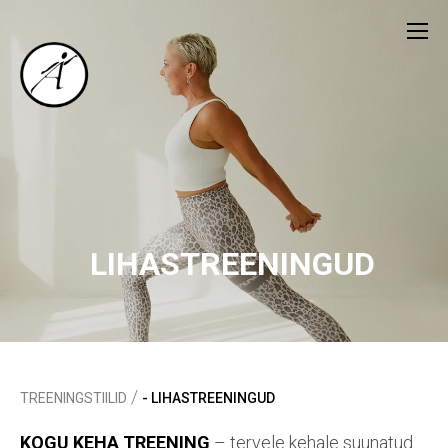
LIHASTREENINGUD
/
TREENINGSTIILID
- LIHASTREENINGUD
KOGU KEHA TREENING
– tervele kehale suunatud